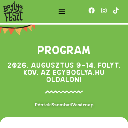
BOGLYA-SZTORI
Program
2026. augusztus 9-14. folyt.
köv. az egyboglya.hu
oldalon!
Péntek
Szombat
Vasárnap